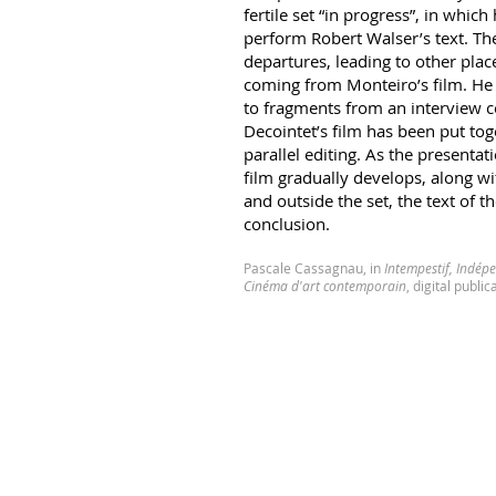
fertile set “in progress”, in whic
perform Robert Walser’s text. The 
departures, leading to other pla
coming from Monteiro’s film. He 
to fragments from an interview 
Decointet’s film has been put tog
parallel editing. As the presentat
film gradually develops, along wit
and outside the set, the text of th
conclusion.
Pascale Cassagnau, in
Intempestif, Indépe
Cinéma d'art contemporain
, digital publi