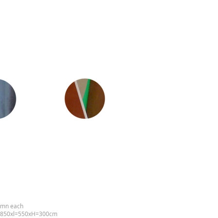
0 mn each
ut L=850xl=550xH=300cm