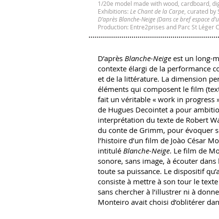
1/20e model made with wood, cardboard, digi
Exhibitions:
Le Chant de la Carpe
, curated by
D’après Blanche-Neige (Dans ce bref espace d’
Production: Entre2prises and Parc St Léger 
D’après
Blanche-Neige
est un long-mé
contexte élargi de la performance c
et de la littérature. La dimension pe
éléments qui composent le film (text
fait un véritable « work in progress »
de Hugues Decointet a pour ambitio
interprétation du texte de Robert W
du conte de Grimm, pour évoquer s
l’histoire d’un film de Joào César Mo
intitulé
Blanche-Neige
. Le film de Mo
sonore, sans image, à écouter dans l
toute sa puissance. Le dispositif qu
consiste à mettre à son tour le text
sans chercher à l’illustrer ni à don
Monteiro avait choisi d’oblitérer dan