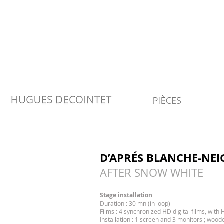
D’APRÉS BLANCHE-NEI
AFTER SNOW WHITE
Stage installation
Duration : 30 mn (in loop)
Films : 4 synchronized HD digital films, wit
Installation : 1 screen and 3 monitors ; woo