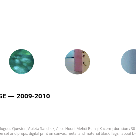
GE — 2009-2010
h Hugues Quester, Violeta Sanchez, Alice Houri, Mehdi Belhaj Kacem ; duration : 3
den set and props, digital print on canvas, metal and material black flags ; abo