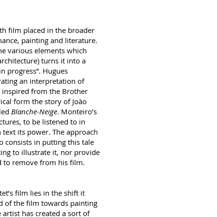
th film placed in the broader
nce, painting and literature.
he various elements which
rchitecture) turns it into a
 in progress”. Hugues
ating an interpretation of
, inspired from the Brother
ical form the story of Joào
tled
Blanche-Neige
. Monteiro’s
ctures, to be listened to in
 text its power. The approach
consists in putting this tale
ng to illustrate it, nor provide
 to remove from his film.
’s film lies in the shift it
nd of the film towards painting
artist has created a sort of