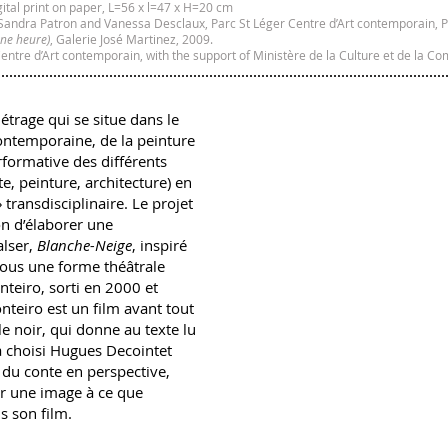
tal print on paper, L=56 x l=47 x H=20 cm
 Sandra Patron and Vanessa Desclaux, Parc St Léger Centre d’Art contemporain, 
une heure)
, Galerie José Martinez, 2009.
Centre d’Art contemporain, with the support of Ministère de la Culture et de la
trage qui se situe dans le
ontemporaine, de la peinture
rformative des différents
e, peinture, architecture) en
 transdisciplinaire. Le projet
n d’élaborer une
alser,
Blanche-Neige
, inspiré
ous une forme théâtrale
nteiro, sorti en 2000 et
nteiro est un film avant tout
e noir, qui donne au texte lu
’a choisi Hugues Decointet
e du conte en perspective,
ner une image à ce que
s son film.