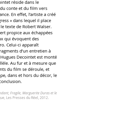
intet réside dans le
du conte et du film vers
nce. En effet, l’artiste a créé
ress » dans lequel il place
 le texte de Robert Walser.
ert propice aux échappées
eux qui évoquent des
o. Celui-ci apparaît
 fragments d’un entretien à
e Hugues Decointet est monté
llèle. Au fur et à mesure que
nts du film se déroule, et
ppe, dans et hors du décor, le
conclusion.
dant, Fragile, Marguerite Duras et le
ue, Les Presses du Réel, 2012.