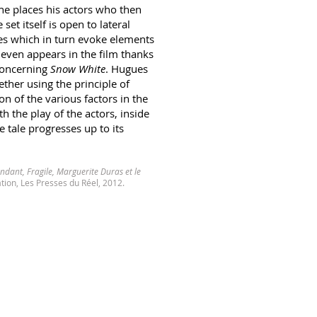
h he places his actors who then
set itself is open to lateral
ces which in turn evoke elements
even appears in the film thanks
concerning
Snow White
. Hugues
ether using the principle of
ion of the various factors in the
h the play of the actors, inside
e tale progresses up to its
ndant, Fragile, Marguerite Duras et le
cation, Les Presses du Réel, 2012.