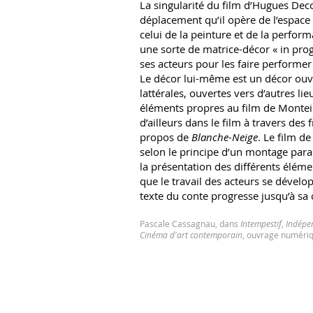
La singularité du film d’Hugues Deco
déplacement qu’il opère de l’espace 
celui de la peinture et de la performa
une sorte de matrice-décor « in prog
ses acteurs pour les faire performer
Le décor lui-même est un décor ouv
lattérales, ouvertes vers d’autres li
éléments propres au film de Monteir
d’ailleurs dans le film à travers des
propos de
Blanche-Neige
. Le film d
selon le principe d’un montage para
la présentation des différents éléme
que le travail des acteurs se dévelo
texte du conte progresse jusqu’à sa 
Pascale Cassagnau, dans
Intempestif
,
Indépen
Cinéma d'art contemporain
, ouvrage numériq