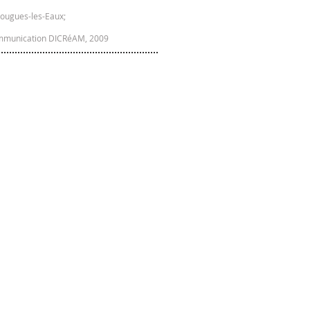
Pougues-les-Eaux;
 Communication DICRéAM, 2009