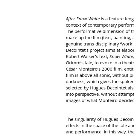
After Snow White
is a feature-leng
context of contemporary performa
The performative dimension of t
make up the film (text, painting, a
genuine trans-disciplinary “work
Decointet’s project aims at elabor
Robert Walser’s text,
Snow White
Grimm’s tale, to evoke in a theatr
César Monteiro’s 2000 film, enti
film is above all sonic, without pi
darkness, which gives the spoken
selected by Hugues Decointet also 
into perspective, without attempti
images of what Monteiro decided
The singularity of Hugues Decointet
effects in the space of the tale a
and performance. In this way, the 