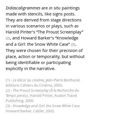
Didascaligrammes
are
in situ
paintings
made with stencils, like signs posts.
They are derived from stage directions
in various scenarios or plays, such as
Harold Pinter’s “The Proust Screenplay”
, and Howard Barker’s “Knowledge
(2)
and a Girl: the Snow White Case”
.
(3)
They were chosen for their precision of
place, action or temporality, but without
being identifiable or participating
explicitly in the narrative.
(1) -
Le décor au cinéma, Jean-Pierre Berthomé
,
éditions Cahiers du Cinéma, 2003.
(2) -
The Proust Screenplay (À la Recherche du
Temps perdu)
, Harold Pinter, Avalon Travel
Publishing, 2000.
(3) -
Knowledge and Girl: the Snow White Case
,
Howard Barker, Calder, 2002.