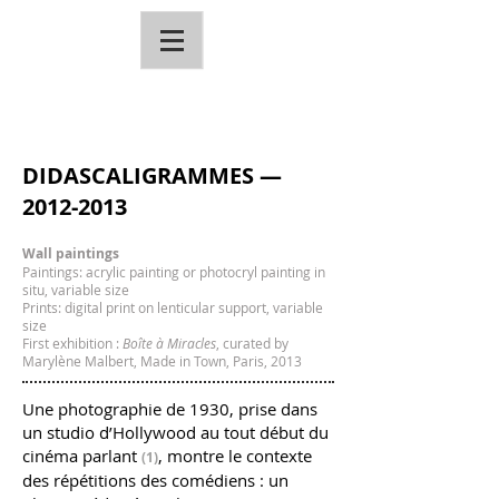
DIDASCALIGRAMMES —
2012-2013
Wall paintings
Paintings: acrylic painting or photocryl painting in
situ, variable size
Prints: digital print on lenticular support, variable
size
First exhibition :
Boîte à Miracles
, curated by
Marylène Malbert, Made in Town, Paris, 2013
Une photographie de 1930, prise dans
un studio d’Hollywood au tout début du
cinéma parlant
, montre le contexte
(1)
des répétitions des comédiens : un