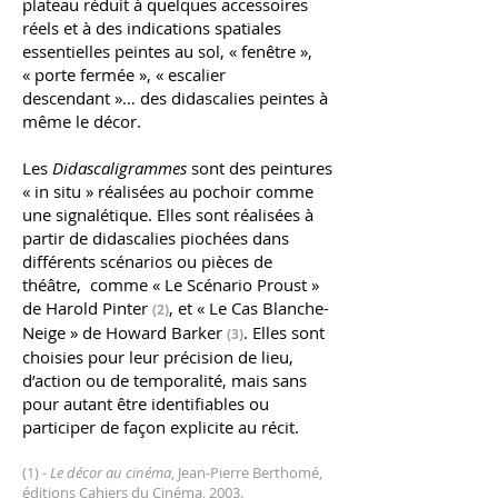
plateau réduit à quelques accessoires
réels et à des indications spatiales
essentielles peintes au sol, « fenêtre »,
« porte fermée », « escalier
descendant »… des didascalies peintes à
même le décor.
Les
Didascaligrammes
sont des peintures
« in situ » réalisées au pochoir comme
une signalétique. Elles sont réalisées à
partir de didascalies piochées dans
différents scénarios ou pièces de
théâtre, comme « Le Scénario Proust »
de Harold Pinter
, et « Le Cas Blanche-
(2)
Neige » de Howard Barker
. Elles sont
(3)
choisies pour leur précision de lieu,
d’action ou de temporalité, mais sans
pour autant être identifiables ou
participer de façon explicite au récit.
(1) -
Le décor au cinéma
, Jean-Pierre Berthomé,
éditions Cahiers du Cinéma, 2003.