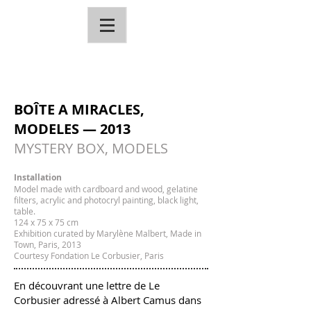
BOÎTE A MIRACLES,
MODELES — 2013
MYSTERY BOX, MODELS
Installation
Model made with cardboard and wood, gelatine
filters, acrylic and photocryl painting, black light,
table.
124 x 75 x 75 cm
Exhibition curated by Marylène Malbert, Made in
Town, Paris, 2013
Courtesy Fondation Le Corbusier, Paris
En découvrant une lettre de Le
Corbusier adressé à Albert Camus dans