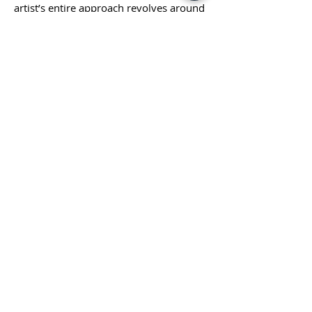
artist’s entire approach revolves around
this possibility of an action, a play, an
artwork.
Marylène Malbert,
Boîte à Miracles
, for the
show Made in Town, Paris, May 2013.